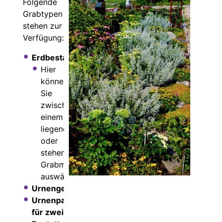
Folgende
Grabtypen
stehen zur
Verfügung:
Erdbestattung
Hier
können
Sie
zwischen
einem
liegenden
oder
stehenden
Grabmal
auswählen.
Urnengemeinschaftsgrab
Urnenpartnergrab
für zwei